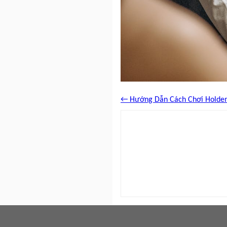
← Hướng Dẫn Cách Chơi Holdem