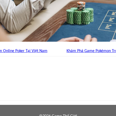
 Online Poker Tại Việt Nam
Khám Phá Game Pokémon Tru